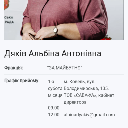
Дяків Альбіна Антонівна
Фракція:
“ЗА МАЙБУТНЄ”
Графік прийому:
1-а
м. Ковель, вул.
субота
Володимирська, 135,
місяця
ТОВ «САВА-УА», кабінет
директора
09.00-
12.00
albinadyakiv@gmail.com