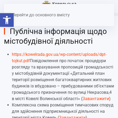
Головна
Відкрити Панель інструментів
Перейти до основного вмісту
Публічна інформація щодо
містобудівної діяльності
https://kowelrada.gov.ua/wp-content/uploads/dpt-
tojkut.pdf
Повідомлення про початок процедури
розгляду та врахування пропозицій громадськості
у містобудівній документації «Детальний план
території розміщення багатоквартирних житлових
будинків із вбудовано – прибудованими об’єктами
громадського призначення по вулиці Некрасова,4
в місті Ковелі Волинської області» (
Завантажити
)
Комплексна схема розміщення тимчасових споруд
для здійснення підприємницької діяльності на
території міста Ковель (
Завантажити
)