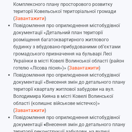
Комплексного плану просторового розвитку
території Ковельської територіальної громади
(
Завантажити
)
Повідомлення про оприлюднення містобудівної
документації
«
Детальний план території
розміщення багатоквартирного житлового
будинку з вбудовано-прибудованими об’єктами
громадського призначення на бульварі Лесі
Українки в місті Ковелі Волинської області (район
готелю
«
Лісова
пісня
»)» (
Завантажити
)
Повідомлення про оприлюднення містобудівної
документації
«
Внесення змін до детального плану
території кварталу житлової забудови на вул.
Володимира
Кияна
в місті Ковелі Волинської
області (колишнє військове містечко)
»
(
Завантажити
)
Повідомлення про оприлюднення містобудівної
документації
«
Внесення змін до детального плану
території реконструкції забудови на вулиці