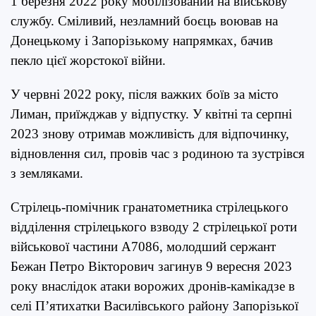
1 березня 2022 року мобілізований на військову
службу. Сміливий, незламний боєць воював на
Донецькому і Запорізькому напрямках, бачив
пекло цієї жорстокої війни.
У червні 2022 року, після важких боїв за місто
Лиман, приїжджав у відпустку. У квітні та серпні
2023 знову отримав можливість для відпочинку,
відновлення сил, провів час з родиною та зустрівся
з земляками.
Стрілець-помічник гранатометника стрілецького
відділення стрілецького взводу 2 стрілецької роти
військової частини А7086, молодший сержант
Бежан Петро Вікторович загинув 9 вересня 2023
року внаслідок атаки ворожих дронів-камікадзе в
селі П’ятихатки Василівського району Запорізької