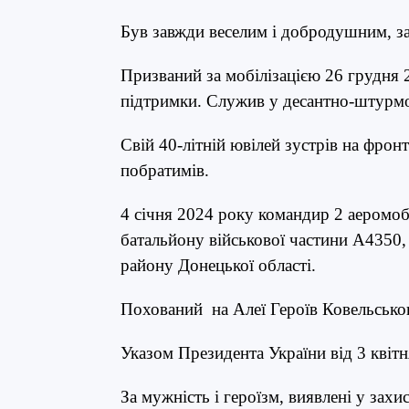
Був завжди веселим і добродушним, з
Призваний за мобілізацією 26 грудня
підтримки. Служив у десантно-штурмо
Свій 40-літній ювілей зустрів на фрон
побратимів.
4 січня 2024 року командир 2 аеромоб
батальйону військової частини А4350,
району Донецької області.
Похований на Алеї Героїв Ковельсько
Указом Президента України від 3 квіт
За мужність і героїзм, виявлені у захи