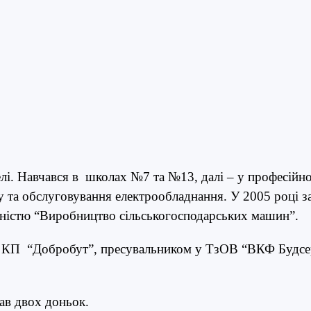
лі. Навчався в школах №7 та №13, далі – у професійн
у та обслуговування електрообладнання. У 2005 році 
ністю “Виробництво сільськогосподарських машин”.
 КП “Добробут”, пресувальником у ТзОВ “ВКФ Будсер
ав двох доньок.