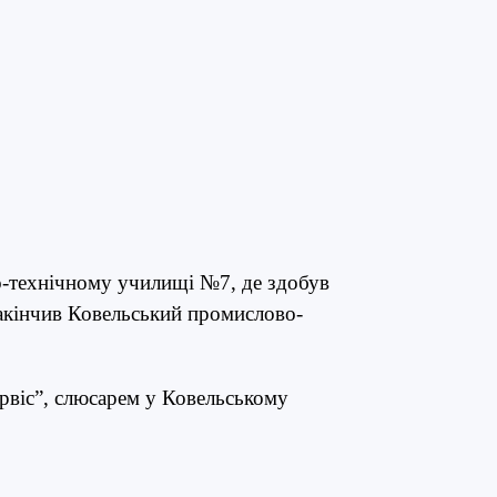
о-технічному училищі №7, де здобув
закінчив Ковельський промислово-
віс”, слюсарем у Ковельському