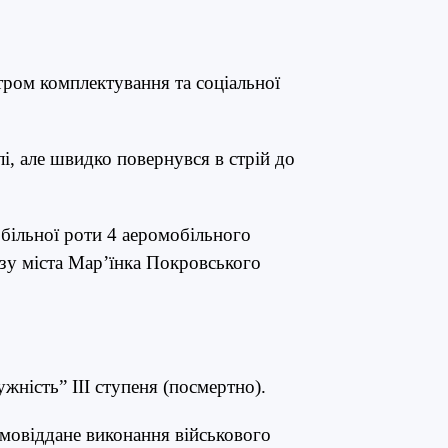
ром комплектування та соціальної
лі, але швидко повернувся в стрій до
більної роти 4 аеромобільного
изу міста Мар’їнка Покровського
жність” ІІІ ступеня (посмертно).
самовіддане виконання військового