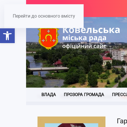
Перейти до основного вмісту
Відкрити Панель інструментів
ВЛАДА
ПРОЗОРА ГРОМАДА
ПРЕСС
Головна
Полеглі Герої нашої громади
Гар
Га