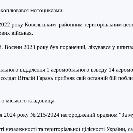
ахоплювався мотоциклами.
 2022 року Ковельським районним територіальним цент
вих військах.
ті. Восени 2023 року був поранений, лікувався у шпита
ільного відділення 1 аеромобільного взводу 14 аеромо
 солдат Віталій Гарань прийняв свій останній бій побл
го міського кладовища.
ня 2024 року № 215/2024 нагороджений орденом “За му
сті незалежності та територіальної цілісності України, 