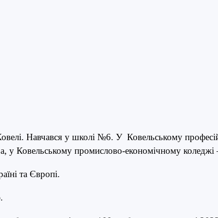
Ковелі. Навчався у школі №6. У Ковельському профес
ра, у Ковельському промислово-економічному коледжі –
аїні та Європі.
.