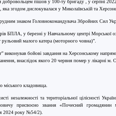
добровольцем пішов у 100-ту бригаду , у серпні 2022-
, яка згодом дислокувалася у Миколаївській та Херсонс
грудним знаком Головнокомандувача Збройних Сил Укр
орів БПЛА, у березні у Навчальному центрі Морської 
 рульовий малого катера (моторного човна)”.
er” виконував бойові завдання на Херсонському напрямк
нення, внаслідок якого 20 червня помер у лікарні м. 
о міського кладовища.
хисті незалежності та територіальної цілісності Украї
новичу присвоєно звання «Почесний громадянин м
ня 2024 року №54/2).