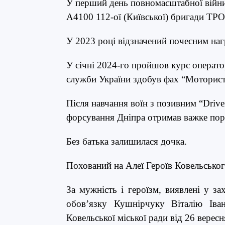
У перший день повномасштабної війни 
А4100 112-ої (Київської) бригади ТРО
У 2023 році відзначений почесним на
У січні 2024-го пройшов курс операт
служби України здобув фах “Моторист
Після навчання воїн з позивним “Driv
форсування Дніпра отримав важке пора
Без батька залишилася дочка.
Похований на Алеї Героїв Ковельськог
За мужність і героїзм, виявлені у за
обов’язку Кушнірчуку Віталію Іва
Ковельської міської ради від 26 верес