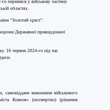
го перевівся у військову частину
ькій областях.
аїни “Золотий хрест”.
охорони Державної прикордонної
у. 16 червня 2024-го під час
Одеси.
ни, самовіддане виконання військового
іста Ковеля» (посмертно) (рішення