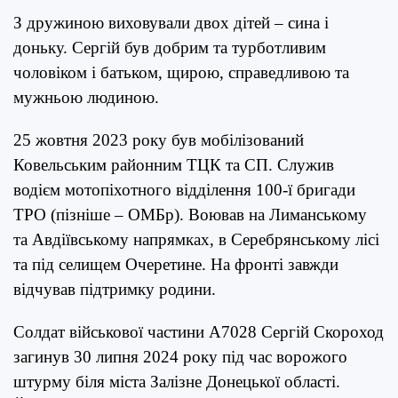
З дружиною виховували двох дітей – сина і
доньку. Сергій був добрим та турботливим
чоловіком і батьком, щирою, справедливою та
мужньою людиною.
25 жовтня 2023 року був мобілізований
Ковельським районним ТЦК та СП. Служив
водієм мотопіхотного відділення 100-ї бригади
ТРО (пізніше – ОМБр). Воював на Лиманському
та Авдіївському напрямках, в Серебрянському лісі
та під селищем Очеретине. На фронті завжди
відчував підтримку родини.
Солдат військової частини А7028 Сергій Скороход
загинув 30 липня 2024 року під час ворожого
штурму біля міста Залізне Донецької області.