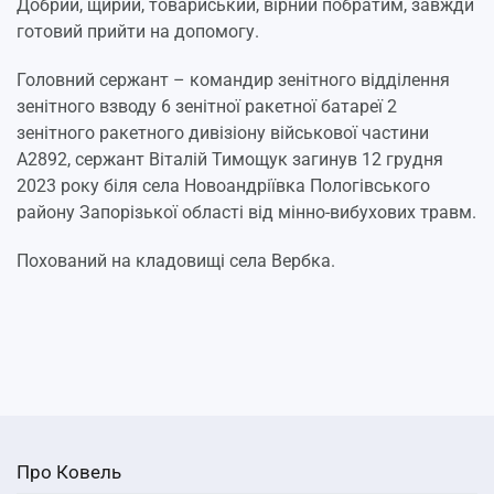
Добрий, щирий, товариський, вірний побратим, завжди
готовий прийти на допомогу.
Головний сержант – командир зенітного відділення
зенітного взводу 6 зенітної ракетної батареї 2
зенітного ракетного дивізіону військової частини
А2892, сержант Віталій Тимощук загинув 12 грудня
2023 року біля села Новоандріївка Пологівського
району Запорізької області від мінно-вибухових травм.
Похований на кладовищі села Вербка.
Про Ковель