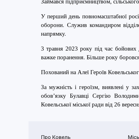
Займався підприємництвом, сільськог
У перший день повномасштабної росій
оборони. Служив командиром відділе
напрямку.
3 травня 2023 року під час бойових
важке поранення. Більше року боровся
Похований на Алеї Героїв
Ковельськог
За мужність і героїзм, виявлені у за
обов’язку Булавці Сергію Володим
Ковельської міської ради від 26 верес
Про Ковель
Місь