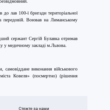
безвідмовний.
 до лав 100-ї бригади територіальної
а передовій. Воював на Лиманському
дший сержант Сергій Булавка отримав
ку у медичному закладі м.Львова.
ни, самовіддане виконання військового
іста Ковеля» (посмертно) (рішення
Стежте за нами