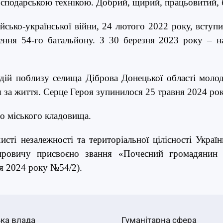
осподарською технікою. Добрий, щирий, працьовитий, 
сько-української війни, 24 лютого 2022 року, вступив
ння 54-го батальйону. З 30 березня 2023
року
– н
 дій поблизу селища Діброва Донецької області моло
 за життя. Серце Героя зупинилося 25 травня 2024 ро
о міського кладовища
.
хисті незалежності та територіальної цілісності Украї
ировичу присвоєно звання «Почесний громадянин м
ня 2024 року №54/2).
ка влада
Гуманітарна сфера