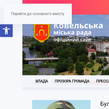
Перейти до основного вмісту
Відкрити Панель інструментів
ВЛАДА
ПРОЗОРА ГРОМАДА
ПРЕСС
Головна
Почесні громадяни
Булавка Сер
Бу