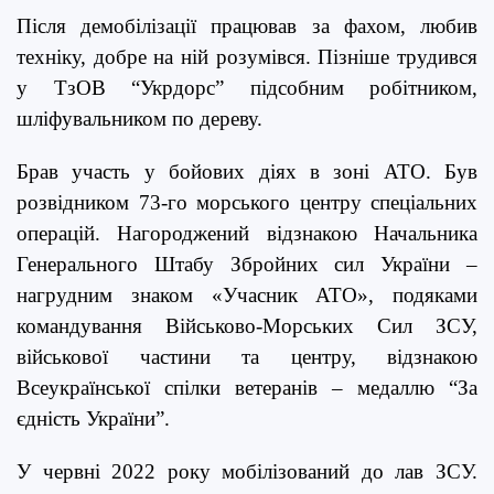
Після демобілізації працював за фахом, любив
техніку, добре на ній розумівся. Пізніше трудився
у ТзОВ “Укрдорс” підсобним робітником,
шліфувальником по дереву.
Брав участь у бойових діях в зоні АТО. Був
розвідником 73-го морського центру спеціальних
операцій. Нагороджений відзнакою
Начальника
Генерального Штабу
Збройних сил України –
нагрудним знаком «Учасник АТО», подяками
командування Військово-Морських Сил ЗСУ,
військової частини та центру, відзнакою
Всеукраїнської спілки ветеранів – медаллю “За
єдність України”.
У червні 2022 року мобілізований до лав ЗСУ.