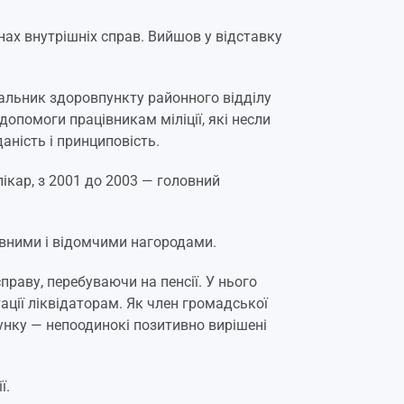
нах внутрішніх справ. Вийшов у відставку
ачальник здоровпункту районного відділу
допомоги працівникам міліції, які несли
аність і принциповість.
лікар, з 2001 до 2003 — головний
авними і відомчими нагородами.
раву, перебуваючи на пенсії. У нього
ації ліквідаторам. Як член громадської
хунку — непоодинокі позитивно вирішені
ї.