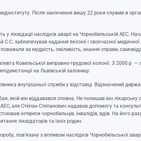
медінституту. Після закінчення вишу 22 роки служив в орга
сть у ліквідації наслідків аварії на Чорнобильській АЕС. Н
 С.С. забезпечував надання якісної і своєчасної медичної 
 поважали за мудрість, сміливість, знання справи, самовідд
апевта Ковельської виправно-трудової колонії. З 2000 р. — 
епідемстанції на Львівській залізниці.
овника внутрішньої служби у відставці. Відзначений держ
, якій він віддавався сповна. Не полишав він лікарську сп
ЧАЕС, але Степан Степанович надавав допомогу та консульт
стоював інтереси чорнобильців, інвалідів, вдів. На його ра
питання ліквідаторів та їхніх родин.
оробу, пов’язану з впливом наслідків Чорнобильської аварі