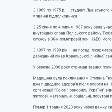
З 1969 по 1975 р. — студент Львівського 
у званні підполковника.
З 25 січня по 4 липня 1987 року брав уча
внутрішніх справ Поліського району Тюбай
службу в 30-кілометровій зоні ЧАЕС. Його
З 1997 по 1999 рік — на посаді лікаря-тер
державний лікар Ковельської лінійної сан
У березні 2006 року отримав звання полк
Медицина була покликанням Степана Тюбая
вже підводило здоров’я після роботи на 
організації “Союз Чорнобиль України” від
житлові, матеріальні, соціальні, побутові 
Помер 1 травня 2020 року через важку хв