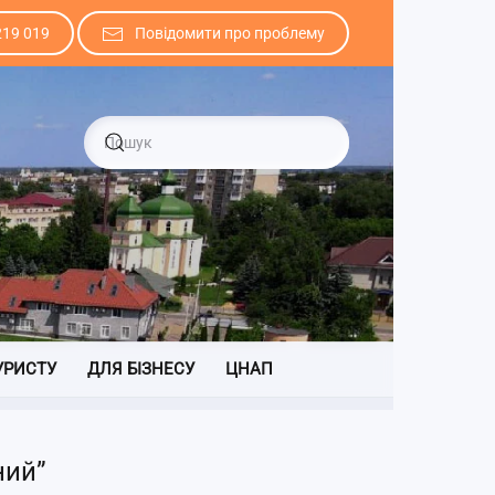
219 019
Повідомити про проблему
УРИСТУ
ДЛЯ БІЗНЕСУ
ЦНАП
ний”