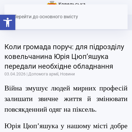
Головна
Допомога армії
Коли громада поруч: для
Відкрити Панель інструментів
підрозділу ковельчанина Юрія Цюп’яшука передали необхідне
Перейти до основного вмісту
обладнання
Коли громада поруч: для підрозділу
ковельчанина Юрія Цюп’яшука
передали необхідне обладнання
03.04.2026
|
Допомога армії
,
Новини
Війна змушує людей мирних професій
залишати звичне життя й змінювати
повсякденний одяг на піксель.
Юрія Цюп’яшука у нашому місті добре