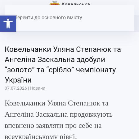
Головна
Новини
Ковельчанки Уляна Степанюк та
Відкрити Панель інструментів
Ангеліна Заскальна здобули “золото” та “срібло” чемпіонату
Перейти до основного вмісту
України
Ковельчанки Уляна Степанюк та
Ангеліна Заскальна здобули
“золото” та “срібло” чемпіонату
України
07.07.2026
|
Новини
Ковельчанки Уляна Степанюк та
Ангеліна Заскальна продовжують
впевнено заявляти про себе на
всеукраїнському рівні.