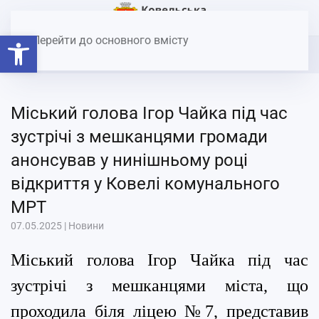
Головна
Новини
Міський голова Ігор Чайка під час
Відкрити Панель інструментів
зустрічі з мешканцями громади анонсував у нинішньому році
Перейти до основного вмісту
відкриття у Ковелі комунального МРТ
Міський голова Ігор Чайка під час
зустрічі з мешканцями громади
анонсував у нинішньому році
відкриття у Ковелі комунального
МРТ
07.05.2025
|
Новини
Міський голова Ігор Чайка під час
зустрічі з мешканцями міста, що
проходила біля ліцею №7, представив