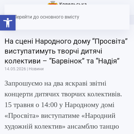
Головна
Новини
На сцені Народного дому “Просвіта”
Відкрити Панель інструментів
виступатимуть творчі дитячі колективи – “Барвінок” та “Надія”
Перейти до основного вмісту
На сцені Народного дому “Просвіта”
виступатимуть творчі дитячі
колективи – “Барвінок” та “Надія”
14.05.2026
|
Новини
Запрошуємо на два яскраві звітні
концерти дитячих творчих колективів.
15 травня о 14:00 у Народному домі
«Просвіта» виступатиме «Народний
художній колектив» ансамблю танцю