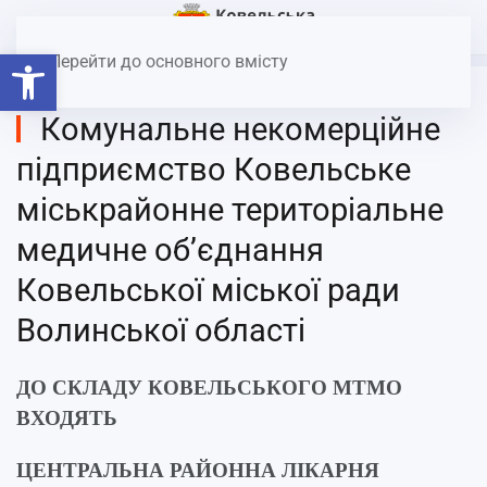
Головна
Охорона здоров’я
Відкрити Панель інструментів
Перейти до основного вмісту
Комунальне некомерційне
підприємство Ковельське
міськрайонне територіальне
медичне об’єднання
Ковельської міської ради
Волинської області
ДО СКЛАДУ КОВЕЛЬСЬКОГО MTMO
ВХОДЯТЬ
ЦЕНТРАЛЬНА РАЙОННА ЛІКАРНЯ