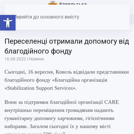
Головна
Новини
Переселенці отримали допомогу від
Відкрити Панель інструментів
благодійного фонду
Перейти до основного вмісту
Переселенці отримали допомогу від
благодійного фонду
16.09.2022
|
Новини
Сьогодні, 16 вересня, Ковель відвідали представники
благодійного фонду «Благодійна організація
«Stabilization Support Services».
Вони за підтримки благодійної організації CARE
внутрішньо переміщеним громадянам надають
гуманітарну допомогу харчовими, гігієнічними
наборами. Загалом сьогодні їх у нашому місті