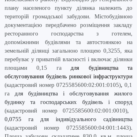
плану населеного пункту ділянка належить до
територій громадської забудови. Містобудівною
документацією передбачено
розміщення закладу
ресторанного господарства з готелем,
допоміжними будівлями та автостоянкою
на
земельній ділянці загальною площею 0,3255, яка
перебуває у приватній власності і включає ділянки
площами
0,15 га
д
ля будівництва та
обслуговування будівель ринкової інфраструктури
(кадастровий номер 0725585600:02:001:0105)
,
0,1
га
для будівництва і обслуговування жилого
будинку та господарських будівель і споруд
(кадастровий номер 0725585600:02:001:0010)
,
0,0755 га
для індивідуального садівництва
(кадастровий номер 0725585600:04:001:1443)
.
Площа забудови складатиме
830,0
кв.м, площа