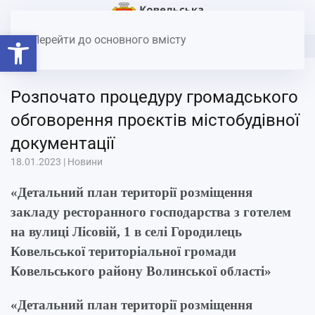
Головна
Новини
Розпочато процедуру громадського
Відкрити Панель інструментів
обговорення проєктів містобудівної документації
Перейти до основного вмісту
Розпочато процедуру громадського
обговорення проєктів містобудівної
документації
18.01.2023
|
Новини
«Детальний план території розміщення
закладу ресторанного господарства з готелем
на вулиці Лісовій, 1 в селі Городилець
Ковельської територіальної громади
Ковельського району Волинської області»
«Детальний план території розміщення