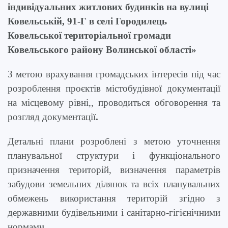
індивідуальних житлових будинків на вулиці
Ковельській, 91-Г в селі Городилець
Ковельської територіальної громади
Ковельського району Волинської області»
З метою врахування громадських інтересів під час
розроблення проєктів містобудівної документації
на місцевому рівні,, проводиться обговорення та
розгляд документації
.
Детальні плани розроблені з метою
уточнення
планувальної структури і функціонального
призначення територій, в
изначення параметрів
забудови земельних ділянок
та
всіх планувальних
обмежень використання територій згідно з
державними будівельними і санітарно-гігієнічними
нормами.