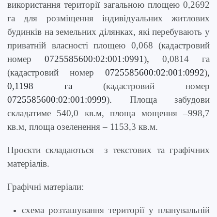
використання території загальною площею 0,2692
га для розміщення індивідуальних житлових
будинків на земельних ділянках, які перебувають у
приватній власності площею 0,068
(кадастровий
номер
0725585600:02:001:0991
)
,
0,0814 га
(кадастровий номер
0725585600:02:001:099
2
)
,
0,1198 га
(кадастровий номер
0725585600:02:001:099
9
)
.
Площа забудови
складатиме
540,0
кв.м, площа мощення –
998,7
кв.м, площа озеленення – 1153,3 кв.м.
Про
є
кт
и
склада
ю
ться з текстових та графічних
матеріалів
.
Графічні матеріали:
схема розташування території у планувальній