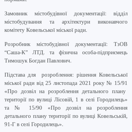
Замовник містобудівної документації: відділ
містобудування та архітектури виконавчого
комітету Ковельської міської ради.
Розробник містобудівної документації:
ТзОВ
“
Саша-К
”
ЛТД. та фізична особа-підприємець
Тимошук Богдан Павлович.
Підстава для
розроблення: рішення Ковельської
міської ради від
25 листопада 2021 року №
15/91
«Про дозвіл на
розроблення детального плану
території по вулиці Лісовій, 1 в селі Городилець
»
та
№
15/90
«Про дозвіл на
розроблення
детального плану території по вулиці Ковельській,
91-Г в селі Городилець
».