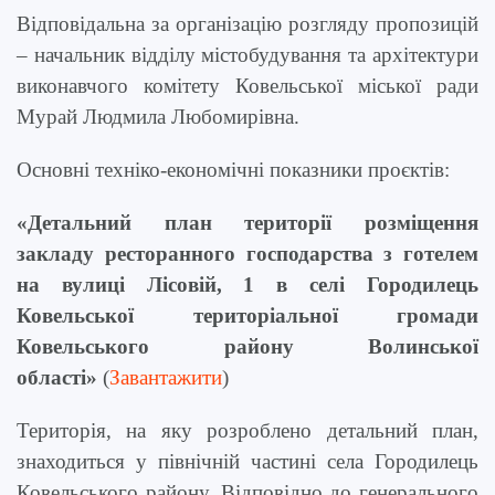
Відповідальна за організацію розгляду пропозицій
– начальник відділу містобудування та архітектури
виконавчого комітету Ковельської міської ради
Мурай Людмила Любомирівна.
Основні техніко-економічні показники про
є
кт
ів
:
«Детальний план території розміщення
закладу ресторанного господарства з готелем
на вулиці Лісовій, 1 в селі Городилець
Ковельської територіальної громади
Ковельського району Волинської
області»
(
Завантажити
)
Територія, на яку розроблено детальний план,
знаходиться у північній частині села Городилець
Ковельського району. Відповідно до генерального