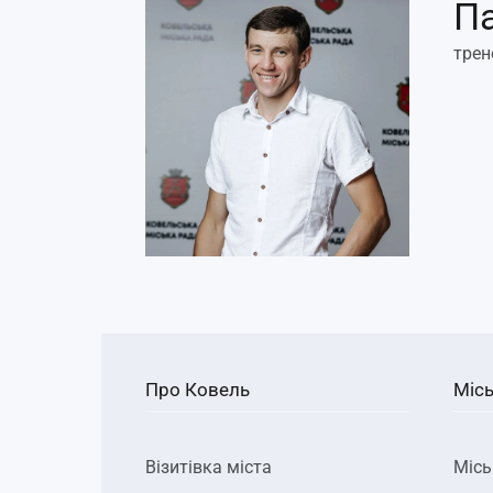
Па
трен
Про Ковель
Місь
Візитівка міста
Місь