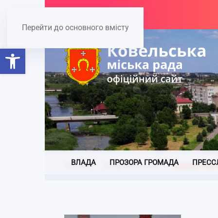
Перейти до основного вмісту
Відкрити Панель інструментів
ВЛАДА
ПРОЗОРА ГРОМАДА
ПРЕСС
Головна
Склад виконкому
Панасюк Сергі