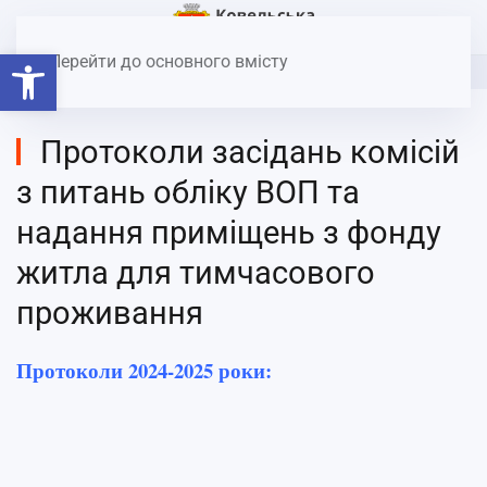
Головна
Соціальний захист
Внутрішньо переміщеним
Відкрити Панель інструментів
особам
Перейти до основного вмісту
Протоколи засідань комісій
з питань обліку ВОП та
надання приміщень з фонду
житла для тимчасового
проживання
Протоколи 2024-2025 роки: