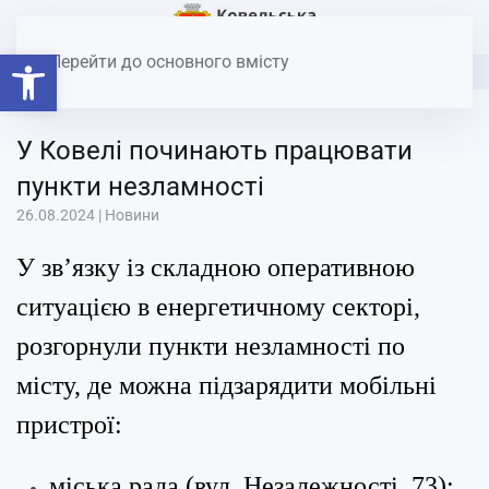
Головна
Новини
У Ковелі починають працювати пункти
Відкрити Панель інструментів
незламності
Перейти до основного вмісту
У Ковелі починають працювати
пункти незламності
26.08.2024
|
Новини
У зв’язку із складною оперативною
ситуацією в енергетичному секторі,
розгорнули пункти незламності по
місту, де можна підзарядити мобільні
пристрої:
міська рада (вул. Незалежності, 73);