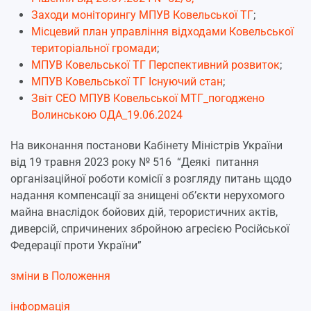
Заходи моніторингу МПУВ Ковельської ТГ
;
Місцевий план управління відходами Ковельської
територіальної громади
;
МПУВ Ковельської ТГ Перспективний розвиток
;
МПУВ Ковельської ТГ Існуючий стан
;
Звіт СЕО МПУВ Ковельської МТГ_погоджено
Волинською ОДА_19.06.2024
На виконання постанови Кабінету Міністрів України
від 19 травня 2023 року № 516 “Деякі питання
організаційної роботи комісії з розгляду питань щодо
надання компенсації за знищені об’єкти нерухомого
майна внаслідок бойових дій, терористичних актів,
диверсій, спричинених збройною агресією Російської
Федерації проти України”
зміни в Положення
інформація