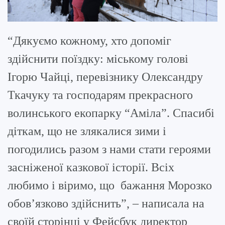
“Дякуємо кожному, хто допоміг
здійснити поїздку: міському голові
Ігорю Чайці, перевізнику Олександру
Ткачуку та господарям прекрасного
волинського екопарку “Аміла”. Спасибі
діткам, що не злякалися зими і
погодились разом з нами стати героями
засніженої казкової історії. Всіх
любимо і віримо, що бажання Морозко
обов’язково здійснить”, – написала на
своїй сторінці у Фейсбук директор