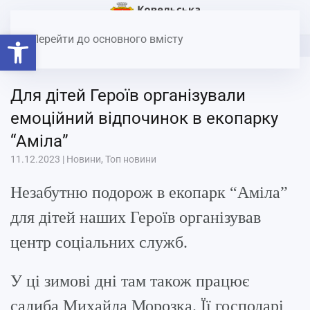
Головна
Новини
Для дітей Героїв організували
Відкрити Панель інструментів
емоційний відпочинок в екопарку “Аміла”
Перейти до основного вмісту
Для дітей Героїв організували
емоційний відпочинок в екопарку
“Аміла”
11.12.2023
|
Новини
,
Топ новини
Незабутню подорож в екопарк “Аміла”
для дітей наших Героїв організував
центр соціальних служб.
У ці зимові дні там також працює
садиба Михайла Морозка. Її господарі