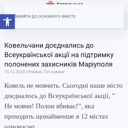
Головна
Новини
Ковельчани доєднались до
Відкрити Панель інструментів
Всеукраїнської акції на підтримку полонених захисників
Перейти до основного вмісту
Маріуполя
Ковельчани доєднались до
Всеукраїнської акції на підтримку
полонених захисників Маріуполя
10.12.2023
|
Новини
,
Топ новини
Ковель не мовчить. Сьогодні наше місто
доєдналось до Всеукраїнської акції, ”
Не мовчи! Полон вбиває!”, яка
проходить щонайменше в 12 містах
одночасно.