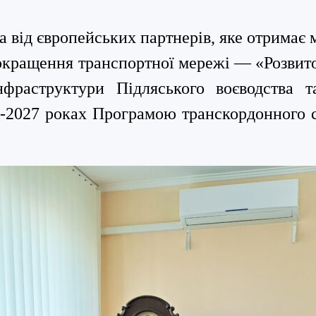
 від європейських партнерів, яке отримає м
окращення транспортної мережі — «Розвито
нфраструктури Підляського воєводства 
6-2027 роках
Програм
ою
транскордонного с