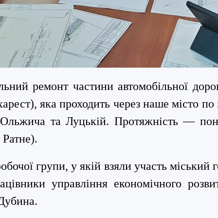
льний ремонт частини автомобільної дор
харест), яка проходить через наше місто по
Ольжича та Луцькій. Протяжність — понад
 Ратне).
робочої групи, у якій взяли участь міський 
цівники управління економічного розвит
 Дубина
.