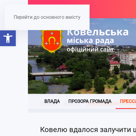
Перейти до основного вмісту
Відкрити Панель інструментів
ВЛАДА
ПРОЗОРА ГРОМАДА
ПРЕСС
Головна
Новини
Ковелю вдалося залучит
Ковелю вдалося залучити щ