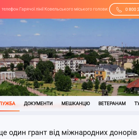
телефон Гарячої лінії Ковельського міського голови:
0 800 
ЛУЖБА
ДОКУМЕНТИ
МЕШКАНЦЮ
ВЕТЕРАНАМ
Т
и ще один грант від міжнародних донорів
е один грант від міжнародних донорів