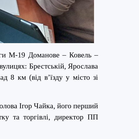
оги М-19 Доманове – Ковель –
 вулицях: Брестській, Ярослава
 8 км (від в’їзду у місто зі
голова Ігор Чайка, його перший
ку та торгівлі,
директор ПП