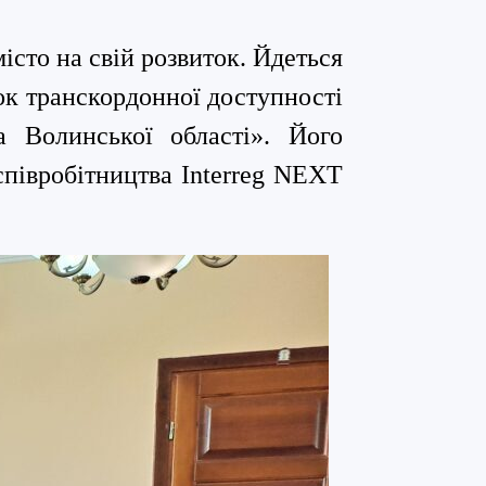
істо на свій розвиток. Йдеться
к транскордонної доступності
та Волинської області».
Його
півробітництва Interreg NEXT