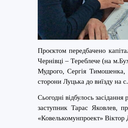
Проєктом передбачено капіта
Чернівці – Тереблече (на м.Бу
Мудрого, Сергія Тимошенка, 
сторони Луцька до виїзду на с.
Сьогодні відбулось засідання 
заступник Тарас Яковлев,
пра
«Ковелькомунпроект» Віктор