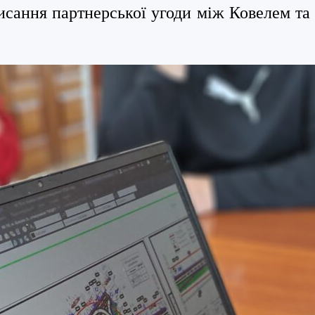
исання партнерської угоди між Ковелем та