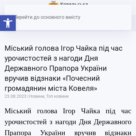
Головна
Новини
Міський голова Ігор Чайка під час
Відкрити Панель інструментів
урочистостей з нагоди Дня Державного Прапора України
Перейти до основного вмісту
вручив відзнаки «Почесний громадянин міста Ковеля»
Міський голова Ігор Чайка під час
урочистостей з нагоди Дня
Державного Прапора України
вручив відзнаки «Почесний
громадянин міста Ковеля»
23.08.2023
|
Новини
,
Топ новини
Міський голова Ігор Чайка під час
урочистостей з нагоди Дня Державного
Прапора України вручив відзнаки