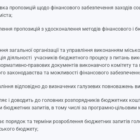
овка пропозицій щодо фінансового забезпечення заходів со
міста;
лення пропозицій з удосконалення методів фінансового і 
ення загальної організації та управління виконанням місько
ія діяльності учасників бюджетного процесу з питань ви
нормативно-правових документів виконавчого комітету та 
о законодавства та можливості фінансового забезпеченн
ління відповідно до визначених галузевих повноважень ви
ляє і доводить до головних розпорядників бюджетних кошт
и бюджетних запитів, в тому числі за програмно-цільови
ає порядок та терміни розроблення бюджетних запитів г
ського бюджету;