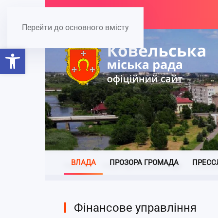
Перейти до основного вмісту
Відкрити Панель інструментів
ВЛАДА
ПРОЗОРА ГРОМАДА
ПРЕСС
Головна
Структура міської влади
Фінансо
Фінансове управління