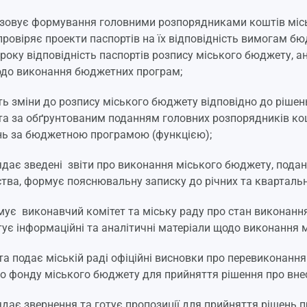
ізовує формування головними розпорядниками коштів міс
провіряє проекти паспортів на їх відповідність вимогам б
року відповідність паспортів розпису міського бюджету, а
одо виконання бюджетних програм;
ть зміни до розпису міського бюджету відповідно до рішен
а за обґрунтованим поданням головних розпорядників ко
нь за бюджетною програмою (функцією);
ядає зведені звіти про виконання міського бюджету, под
тва, формує пояснювальну записку до річних та квартальн
мує виконавчий комітет та міську раду про стан виконанн
отує інформаційні та аналітичні матеріали щодо виконання 
 та подає міській раді офіційні висновки про перевиконанн
о фонду міського бюджету для прийняття рішення про вне
ядає звернення та готує пропозиції для прийняття рішень 