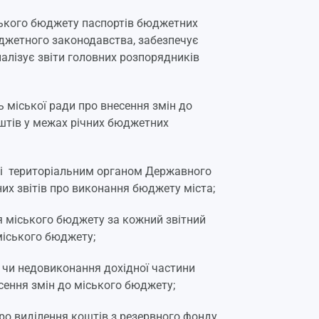
ького бюджету паспортів бюджетних
юджетного законодавства, забезпечує
налізує звіти головних розпорядників
ь міської ради про внесення змін до
штів у межах річних бюджетних
ані територіальним органом Державного
их звітів про виконання бюджету міста;
я міського бюджету за кожний звітний
міського бюджету;
я чи недовиконання дохідної частини
сення змін до міського бюджету;
про виділення коштів з резервного фонду