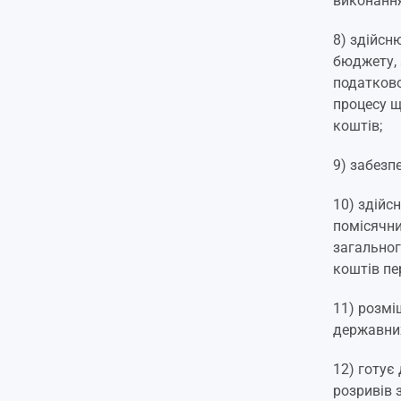
виконання
8) здійсн
бюджету, 
податково
процесу щ
коштів;
9) забезп
10) здійс
помісячни
загальног
коштів пе
11) розмі
державних
12) готує
розривів 