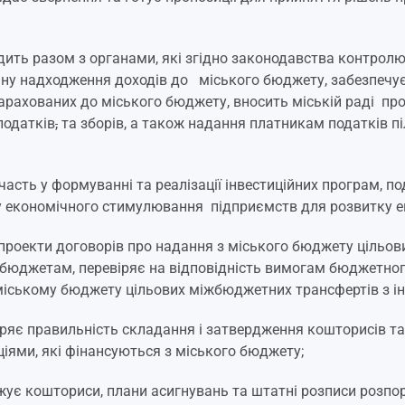
дить разом з органами, які згідно законодавства контро
ану надходження доходів до міського бюджету, забезпечу
арахованих до міського бюджету, вносить міській раді пр
податків
,
та зборів, а також надання платникам податків пі
участь у формуванні та реалізації інвестиційних програм, 
 економічного стимулювання підприємств для розвитку ек
 проекти договорів про надання з міського бюджету цільо
бюджетам, перевіряє на відповідність вимогам бюджетног
іському бюджету цільових міжбюджетних трансфертів з ін
іряє правильність складання і затвердження кошторисів т
аціями, які фінансуються з міського бюджету;
жує кошториси, плани асигнувань та штатні розписи розпо