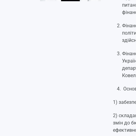
питан
фінан
Фінан
політ
здійс
Фінан
Украї
депар
Ковел
Основ
1) забезп
2) склада
змін до б
ефективно