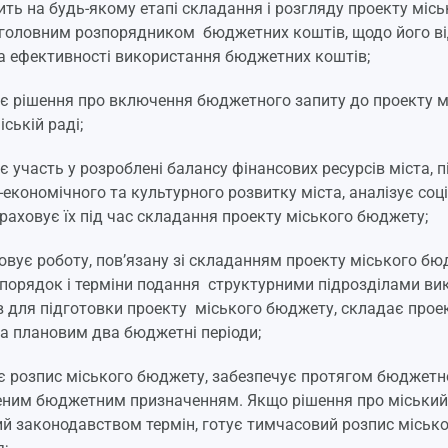
ить на будь-якому етапі складання і розгляду проекту міс
головним розпорядником бюджетних коштів, щодо його відп
та ефективності використання бюджетних коштів;
є рішення про включення бюджетного запиту до проекту м
ській раді;
є участь у розроблені балансу фінансових ресурсів міста, 
-економічного та культурного розвитку міста, аналізує со
враховує їх під час складання проекту міського бюджету;
зовує роботу, пов’язану зі складанням проекту міського б
порядок і терміни подання структурними підрозділами вик
в для підготовки проекту міського бюджету, складає прое
за плановим два бюджетні періоди;
є розпис міського бюджету, забезпечує протягом бюджетно
еним бюджетним призначенням. Якщо рішення про міський
й законодавством термін, готує тимчасовий розпис місько