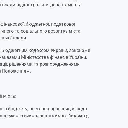
ї влади підконтрольне департаменту
фінансової, бюджетної, податкової
чного та соціального розвитку міста,
навчої влади.
єю, Бюджетним кодексом України, законами
 наказами Міністерства фінансів України,
рації, рішеннями та розпорядженнями
им Положенням.
ї міста;
ого бюджету, внесення пропозицій щодо
 належного виконання міського бюджету,