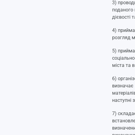
3) провод
поданого 
дієвості 
4) прийма
розгляд мі
5) прийма
соціально
міста та 
6) органі
визначає 
матеріалі
наступні 
7) склада
встановл
визначени