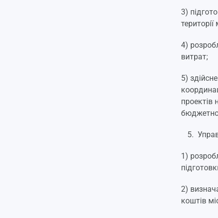
3) підгот
території 
4) розроб
витрат;
5) здійсн
координац
проектів 
бюджетног
Управ
1) розроб
підготовк
2) визнач
коштів мі