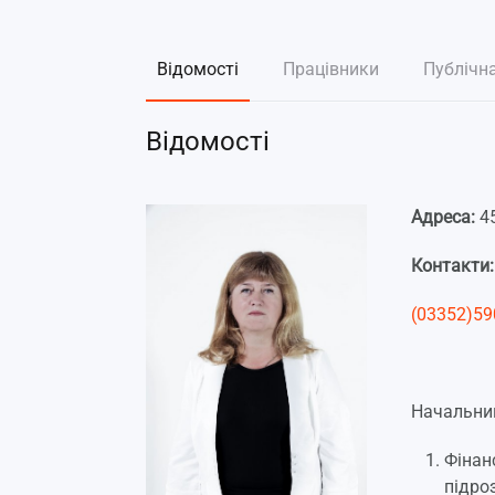
Відомості
Працівники
Публічн
Відомості
Адреса:
4
Контакти
(03352)59
Начальни
Фінан
підро