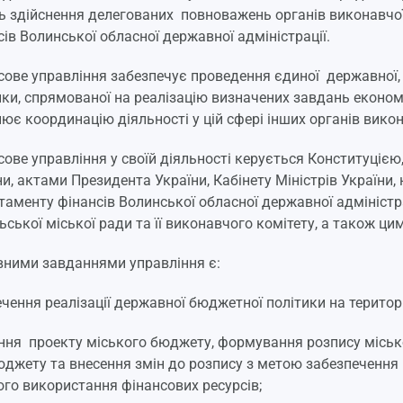
ь здійснення делегованих повноважень органів виконавчо
сів Волинської обласної державної адміністрації.
сове управління забезпечує проведення єдиної державної, 
ики, спрямованої на реалізацію визначених завдань економі
нює координацію діяльності у цій сфері інших органів вико
сове управління у своїй діяльності керується Конституці
ни, актами Президента України, Кабінету Міністрів України,
таменту фінансів Волинської обласної державної адмініст
ьської міської ради та її виконавчого комітету, а також ц
ними завданнями управління є:
ечення реалізації державної бюджетної політики на територі
ння проекту міського бюджету, формування розпису міськ
юджету та внесення змін до розпису з метою забезпечення
го використання фінансових ресурсів;