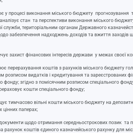
;
ює у процесі виконання міського бюджету прогнозування т
аналізує стан та перспективи виконання міського бюджету
ї служби, територіальним органам Державного казначейс
одо забезпечення надходжень доходів та вжиття заходів
ечує захист фінансових інтересів держави у межах своєї ком
нює перерахування коштів з рахунків міського бюджету го
м розписом видатків і кредитування та зареєстрованих ф
о фонду; згідно з помісячним розписом спеціального фон
рераховує кошти спеціального фонду;
щує тимчасово вільні кошти міського бюджету на депозитни
 цінних паперах;
 документи щодо отримання середньострокових позик та п
за рахунок коштів єдиного казначейського рахунку для мі