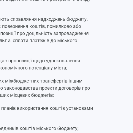
люють справляння надходжень бюджету,
є повернення коштів, помилково або
опозиції про доцільність запровадження
льг зі сплати платежів до міського
подає пропозиції щодо удосконалення
ономічного потенціалу міста;
вих міжбюджетних трансфертів іншим
о законодавства проекти договорів про
ших місцевих бюджетів;
а планів використання коштів установами
рядників коштів міського бюджету;