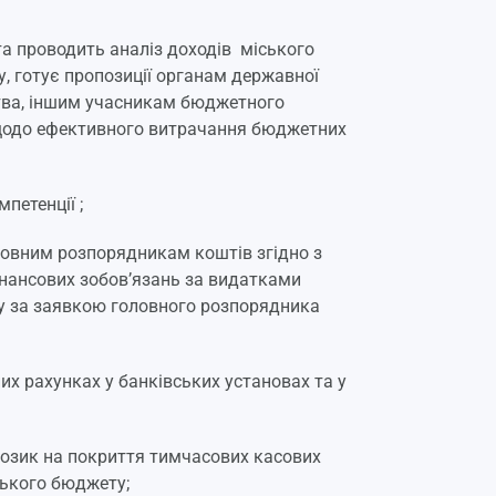
а проводить аналіз доходів міського
, готує пропозиції органам державної
тва, іншим учасникам бюджетного
 щодо ефективного витрачання бюджетних
петенції ;
ловним розпорядникам коштів згідно з
інансових зобов’язань за видатками
ду за заявкою головного розпорядника
х рахунках у банківських установах та у
озик на покриття тимчасових касових
ського бюджету;