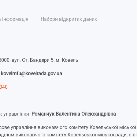
а інформація
Набори відкритих даних
5000, вул. Ст. Бандери 5, м. Ковель
:
kovelmfu@kovelrada.gov.ua
040
к управління
Романчук Валентина Олександрівна
сове управління виконавчого комітету Ковельської міської 
зділом виконавчого комітету Ковельської міської ради, є під