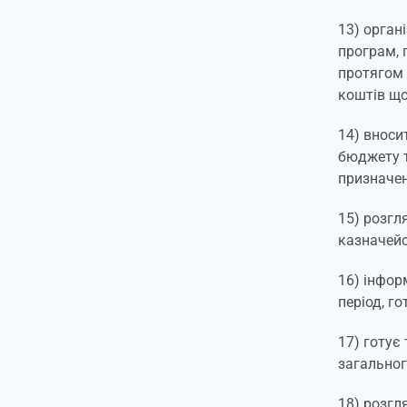
13) орган
програм, 
протягом 
коштів щ
14) вноси
бюджету т
призначе
15) розгл
казначейс
16) інфор
період, г
17) готує
загальног
18) розгл