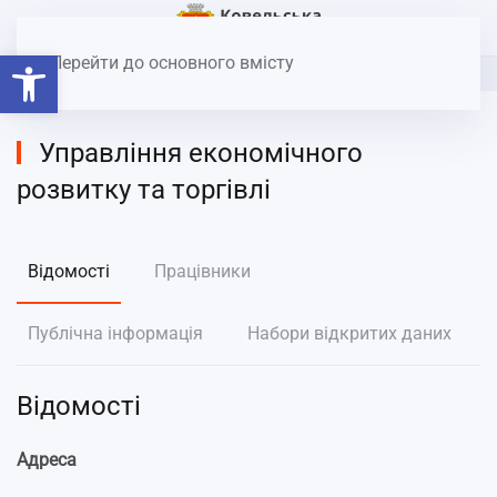
Головна
Структура міської влади
Управління
Відкрити Панель інструментів
економічного розвитку та торгівлі
Перейти до основного вмісту
Управління економічного
розвитку та торгівлі
Відомості
Працівники
Публічна інформація
Набори відкритих даних
Відомості
Адреса