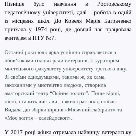
Пізніше було навчання в Ростовському
педагогічному університеті, далі – робота в одній
із місцевих шкіл. До Ковеля Марія Батраченко
приїхала у 1974 році, де довгий час працювала
вчителем в ПТУ №7.
Останні роки ювілярка успішно справляється з
обов’язками голови ради ветеранів, є куратором
мистецького факультету університету третього віку.
Зі своїми однодумцями, такими ж, як сама,
закоханими у мистецтво людьми, створила
аматорський театр “Осіннє золото”. Пише вірші,
пісні, ставить вистави, в яких грає ролі, співає.
Видала дві збірки віршів «Місячний лабіринт» та
«Моє життя – калейдоскоп».
У 2017 році жінка отримала найвищу ветеранську