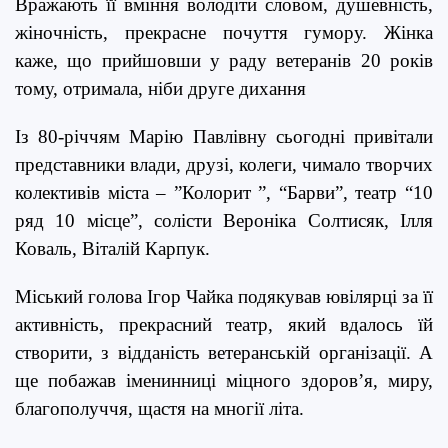
Вражають її вміння володіти словом, душевність,
жіночність, прекрасне почуття гумору. Жінка
каже, що
прийшовши у раду ветеранів 20 років
тому, отримала, ніби друге дихання
Із 80-річчям Марію Павлівну сьогодні привітали
представники влади, друзі, колеги, чимало творчих
колективів міста – ”
Колорит
”, “Барви”, театр “10
ряд 10 місце”, солісти
Вероніка Солтися
к, Ілля
Коваль, Віталій Карпук.
Міський голова Ігор Чайка подякував ювілярці за її
активність, прекрасний театр, який вдалось їй
створити, з відданість ветеранській організації. А
ще побажав іменинниці міцного здоров’я, миру,
благополуччя, щастя на многії літа.