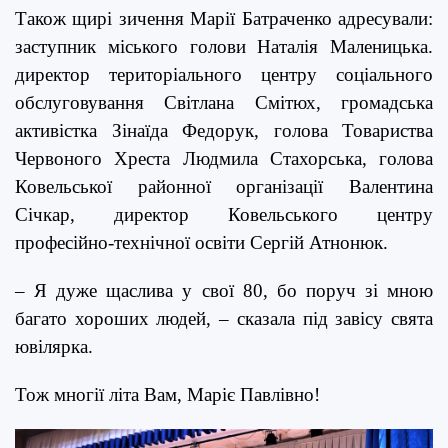
Тако
ж щирі зичення Марії Батраченко адресували:
заступник міського голови Наталія Маленицька.
директор територіального центру соціального
обслуговування Світлана Смітюх, громадська
активістка Зінаїда Федорук,
голова Товариства
Червоного Хреста Людмила Стахорська, голова
Ковельської районної організації Валентина
Січкар,
д
иректор Ковельського
центру
професійно-технічної освіти Сергій Атнонюк.
– Я дуже щаслива у свої 80, бо поруч зі мною
багато хороших людей, – сказала під завісу свята
ювілярка.
Тож многії літа Вам, Маріє Павлівно!