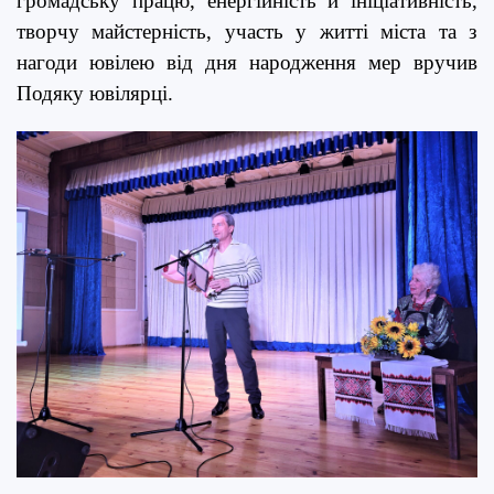
громадську працю, енергійність й ініціативність,
творчу майстерність, участь у житті міста та з
нагоди ювілею від дня народження мер вручив
Подяку ювілярці.