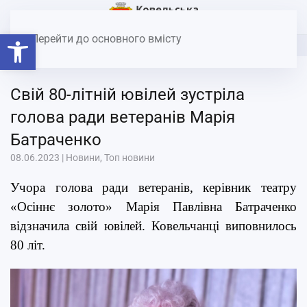
Головна
Новини
Свій 80-літній ювілей зустріла голова
Відкрити Панель інструментів
ради ветеранів Марія Батраченко
Перейти до основного вмісту
Свій 80-літній ювілей зустріла
голова ради ветеранів Марія
Батраченко
08.06.2023
|
Новини
,
Топ новини
Учора голова ради ветеранів, керівник театру
«Осіннє золото» Марія Павлівна Батраченко
відзначила свій ювілей. Ковельчанці виповнилось
80 літ.