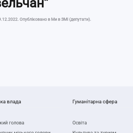
вельчан”
9.12.2022
. Опубліковано в
Ми в ЗМІ (депутати)
.
ка влада
Гуманітарна сфера
кий голова
Освіта
упник міського голови
Культура та туризм