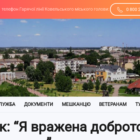
телефон Гарячої лінії Ковельського міського голови:
0 800 
ЛУЖБА
ДОКУМЕНТИ
МЕШКАНЦЮ
ВЕТЕРАНАМ
Т
к: “Я вражена доброт