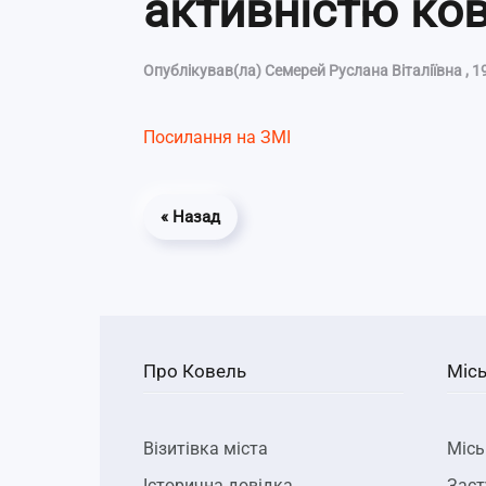
активністю ко
Опублікував(ла)
Семерей Руслана Віталіївна
,
1
Посилання на ЗМІ
« Назад
Про Ковель
Місь
Візитівка міста
Місь
Історична довідка
Заст