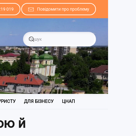
219 019
Повідомити про проблему
УРИСТУ
ДЛЯ БІЗНЕСУ
ЦНАП
ою й