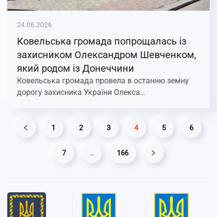
24.06.2026
Ковельська громада попрощалась із
захисником Олександром Шевченком,
який родом із Донеччини
Ковельська громада провела в останню земну
дорогу захисника України Олекса…
1
2
3
4
5
6
7
…
166