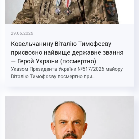
29.06.2026
Ковельчанину Віталію Тимофєєву
присвоєно найвище державне звання
— Герой України (посмертно)
Указом Президента України №517/2026 майору
Віталію Тимофєєву посмертно при…