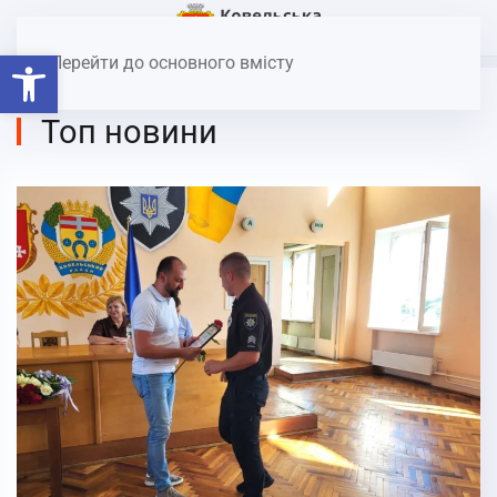
Головна
Топ новини
Відкрити Панель інструментів
Перейти до основного вмісту
Топ новини