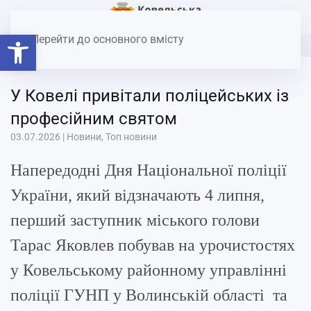
Головна
Новини
У Ковелі привітали поліцейських із
Відкрити Панель інструментів
професійним святом
Перейти до основного вмісту
У Ковелі привітали поліцейських із
професійним святом
03.07.2026
|
Новини
,
Топ новини
Напередодні Дня Національної поліції
України, який відзначають 4 липня,
перший заступник міського голови
Тарас Яковлев побував на урочистостях
у Ковельському районному управлінні
поліції ГУНП у Волинській області та