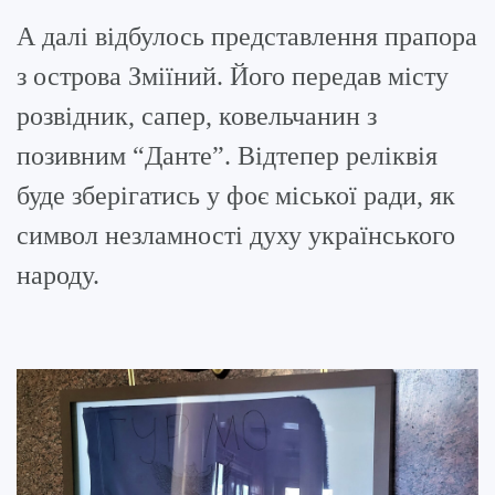
А далі відбулось представлення прапора
з острова Зміїний. Його передав місту
розвідник, сапер, ковельчанин з
позивним “Данте”. Відтепер реліквія
буде зберігатись у фоє міської ради, як
символ незламності духу українського
народу.