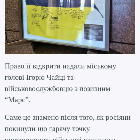
Право її відкрити надали міському
голові Ігорю Чайці та
військовослужбовцю з позивним
“Марс”.
Саме це знамено після того, як росіяни
покинули цю гарячу точку
протистояння, військові скинули з