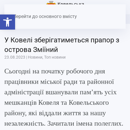
Головна
Новини
У Ковелі зберігатиметься прапор з
Відкрити Панель інструментів
острова Зміїний
Перейти до основного вмісту
У Ковелі зберігатиметься прапор з
острова Зміїний
23.08.2023
|
Новини
,
Топ новини
Сьогодні на початку робочого дня
працівники міської ради та районної
адміністрації вшанували пам’ять усіх
мешканців Ковеля та Ковельського
району, які віддали життя за нашу
незалежність. Зачитали імена полеглих.