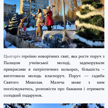
Цьогоріч
героїню новорічних свят, яка росте поруч з
Палацом учнівської молоді, задекорували
прикрасами в патріотичних кольорах, більшість –
виготовила молодь власно
руч.
Поруч — садиба
Святого Миколая. Малеча може з ним
поспілкуватись, розповісти про бажання і отримати
солодкий подарунок.