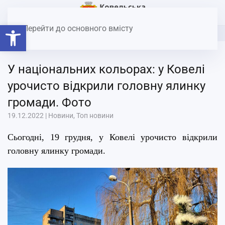
Головна
Новини
У національних кольорах: у Ковелі
Відкрити Панель інструментів
урочисто відкрили головну ялинку громади. Фото
Перейти до основного вмісту
У національних кольорах: у Ковелі
урочисто відкрили головну ялинку
громади. Фото
19.12.2022
|
Новини
,
Топ новини
Сьогодні, 19 грудня, у Ковелі урочисто відкрили
головну ялинку громади.