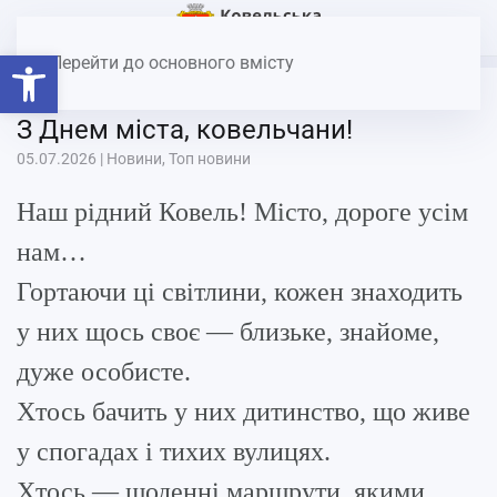
Головна
Новини
З Днем міста, ковельчани!
Відкрити Панель інструментів
Перейти до основного вмісту
З Днем міста, ковельчани!
05.07.2026
|
Новини
,
Топ новини
Наш рідний Ковель! Місто, дороге усім
нам…
Гортаючи ці світлини, кожен знаходить
у них щось своє — близьке, знайоме,
дуже особисте.
Хтось бачить у них дитинство, що живе
у спогадах і тихих вулицях.
Хтось — щоденні маршрути, якими