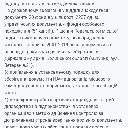
відділу, на підставі затверджених списків.
На державному зберіганні у відділі знаходяться
документи 20 фондів у кількості 2237 од. зб.
управлінських документів, 4 фонди особового
походження (51 од.зб.). Рішення Ковельської міської
ради та виконавчого комітету, розпорядження
міського голови за 2001-2019 роки, документи за
попередні роки знаходяться на зберіганні в
Державному архіві Волинської області (м.Луцьк, вул.
Ветеранів,21).
3) приймання в установленому порядку для
зберігання документи НАФ від органів місцевого
самоврядування, підприємств, установ і організацій
міста.
4) перевіряння роботи архівних підрозділів і служб
діловодства на підприємствах, в установах і
організаціях з метою здійснення контролю за
дотриманням строків зберігання архівних документів,
вимог щодо умов їх зберігання, порядку ведення