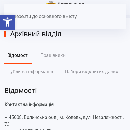
Головна
Структура міської влади
Архівний відділ
Відкрити Панель інструментів
Перейти до основного вмісту
Архівний відділ
Відомості
Працівники
Публічна інформація
Набори відкритих даних
Відомості
Контактна інформація
:
– 45008, Волинська обл., м. Ковель, вул. Незалежності,
73,